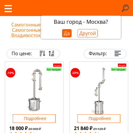
Ваш город - Москва?
Самогонные аппараты во Владивостоке
/
Самогонные аппараты Добрый Жар во
Да
Другой
Владивостоке
По цене:
Фильтр:
Акция
Акция
Хит продаж
Хит продаж
-10%
-25%
Подробнее
Подробнее
18 000 ₽
21 840 ₽
20 000 ₽
29 120 ₽